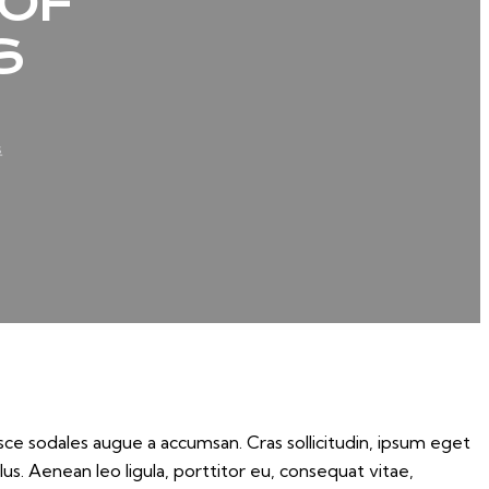
 OF
S
s
sce sodales augue a accumsan. Cras sollicitudin, ipsum eget
us. Aenean leo ligula, porttitor eu, consequat vitae,