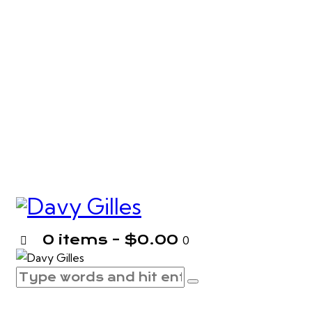
0 items
-
$0.00
0