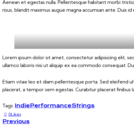
Aenean et egestas nulla. Pellentesque habitant morbi tristiq
risus, blandit maximus augue magna accumsan ante. Duis id mi
Lorem ipsum dolor sit amet, consectetur adipisicing elit, s
ullamco laboris nisi ut aliquip ex ea commodo consequat. Dui
Etiam vitae leo et diam pellentesque porta. Sed eleifend u
placerat, a tempor sem egestas. Curabitur placerat finibus l
Tags:
Indie
Performance
Strings
0
Likes
BERICHT
Previous