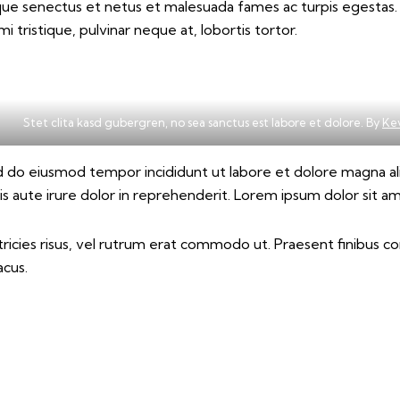
ue senectus et netus et malesuada fames ac turpis egestas. Fus
 tristique, pulvinar neque at, lobortis tortor.
Stet clita kasd gubergren, no sea sanctus est labore et dolore. By
Ke
ed do eiusmod tempor incididunt ut labore et dolore magna al
s aute irure dolor in reprehenderit. Lorem ipsum dolor sit ame
ltricies risus, vel rutrum erat commodo ut. Praesent finibus
acus.