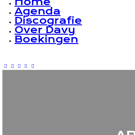
Home
Agenda
Discografie
Over Davy
Boekingen
facebook-
instagram
spotify
youtube2
music-
1
light