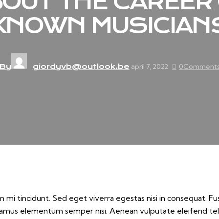
OUT THE CAREER
KNOWN MUSICIAN
By
giordyvb@outlook.be
april 7, 2022
0
Comment
 mi tincidunt. Sed eget viverra egestas nisi in consequat. Fu
Vivamus elementum semper nisi. Aenean vulputate eleifend tell