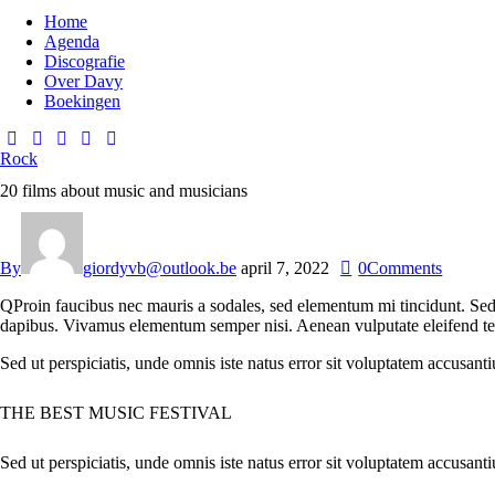
Home
Agenda
Discografie
Over Davy
Boekingen
facebook-
instagram
spotify
youtube2
music-
1
light
Rock
20 films about music and musicians
By
giordyvb@outlook.be
april 7, 2022
0
Comments
Q
Proin faucibus nec mauris a sodales, sed elementum mi tincidunt. Sed 
dapibus. Vivamus elementum semper nisi. Aenean vulputate eleifend tellu
Sed ut perspiciatis, unde omnis iste natus error sit voluptatem accusant
THE BEST MUSIC FESTIVAL
Sed ut perspiciatis, unde omnis iste natus error sit voluptatem accusant