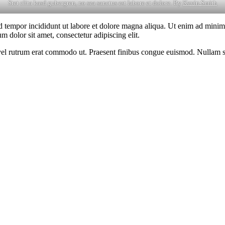
Stet clita kasd gubergren, no sea sanctus est labore et dolore. By
Kevin Smith
d tempor incididunt ut labore et dolore magna aliqua. Ut enim ad minim v
 dolor sit amet, consectetur adipiscing elit.
s, vel rutrum erat commodo ut. Praesent finibus congue euismod. Nullam 