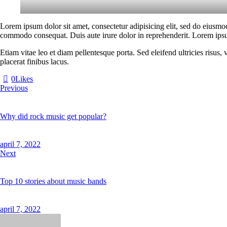
Lorem ipsum dolor sit amet, consectetur adipisicing elit, sed do eiusmo
commodo consequat. Duis aute irure dolor in reprehenderit. Lorem ipsum
Etiam vitae leo et diam pellentesque porta. Sed eleifend ultricies risu
placerat finibus lacus.
0
Likes
Bericht
Previous
navigatie
Why did rock music get popular?
april 7, 2022
Next
Top 10 stories about music bands
april 7, 2022