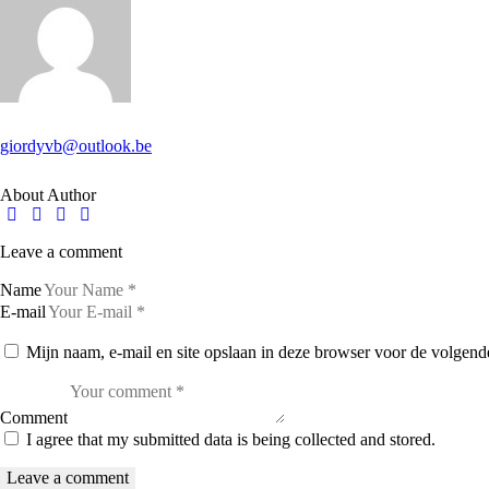
giordyvb@outlook.be
About Author
facebook-
twitter-
dribble-
instagram
1
new
new
Leave a comment
Name
E-mail
Mijn naam, e-mail en site opslaan in deze browser voor de volgende
Comment
I agree that my submitted data is being collected and stored.