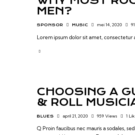
WHY MOST ROC
MEN?
mei 14, 2020
9
SPONSOR
MUSIC
Lorem ipsum dolor sit amet, consectetur a
CHOOSING A GU
& ROLL MUSICI
april 21, 2020
959
Views
1
Li
BLUES
Q Proin faucibus nec mauris a sodales, se