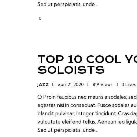
Sed ut perspiciatis, unde…
TOP 10 COOL 
SOLOISTS
april 21, 2020
819
Views
0
Likes
JAZZ
Q Proin faucibus nec mauris a sodales, se
egestas nisi in consequat. Fusce sodales a
blandit pulvinar. Integer tincidunt. Cras
vulputate eleifend tellus. Aenean leo ligul
Sed ut perspiciatis, unde…