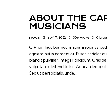
ABOUT THE CA
MUSICIANS
april 7, 2022
306
Views
0
Like
ROCK
Q Proin faucibus nec mauris a sodales, se
egestas nisi in consequat. Fusce sodales a
blandit pulvinar. Integer tincidunt. Cras
vulputate eleifend tellus. Aenean leo ligul
Sed ut perspiciatis, unde…