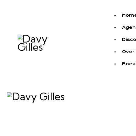
Hom
Agen
Disco
Over
Boek