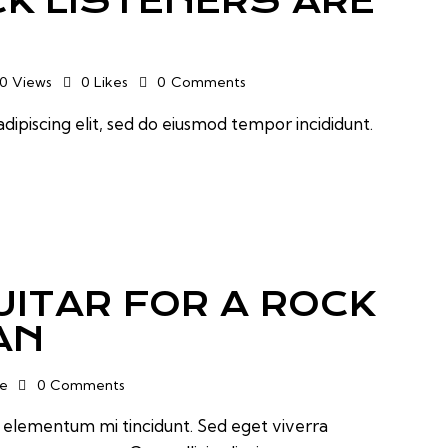
K LISTENERS ARE
10
Views
0
Likes
0
Comments
dipiscing elit, sed do eiusmod tempor incididunt.
ITAR FOR A ROCK
AN
ke
0
Comments
d elementum mi tincidunt. Sed eget viverra