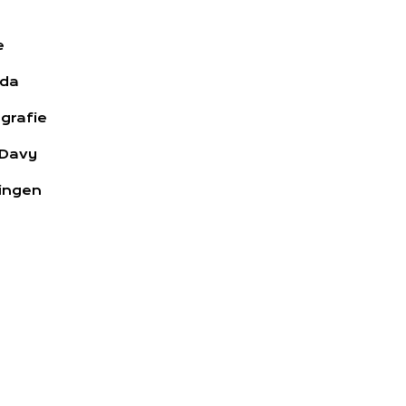
e
da
grafie
 Davy
ingen