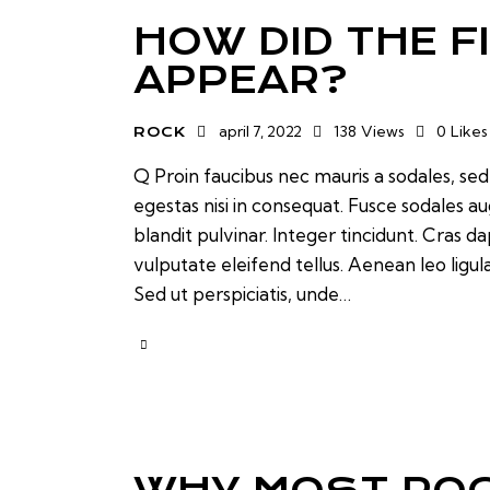
HOW DID THE F
APPEAR?
april 7, 2022
138
Views
0
Likes
ROCK
Q Proin faucibus nec mauris a sodales, se
egestas nisi in consequat. Fusce sodales a
blandit pulvinar. Integer tincidunt. Cras
vulputate eleifend tellus. Aenean leo ligul
Sed ut perspiciatis, unde…