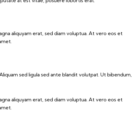
utate at est vitae, posuere lobortis erat.
agna aliquyam erat, sed diam voluptua. At vero eos et
 amet.
iquam sed ligula sed ante blandit volutpat. Ut bibendum,
agna aliquyam erat, sed diam voluptua. At vero eos et
 amet.