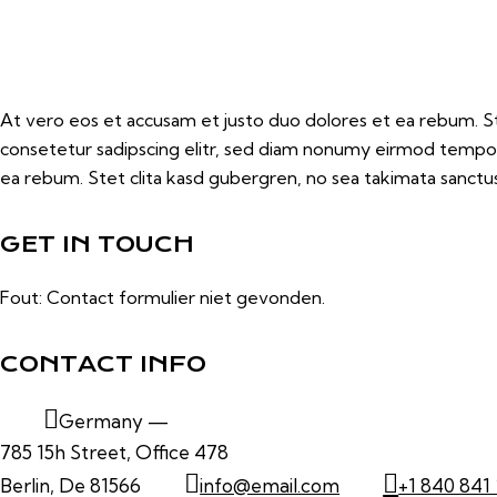
At vero eos et accusam et justo duo dolores et ea rebum. St
consetetur sadipscing elitr, sed diam nonumy eirmod tempor
ea rebum. Stet clita kasd gubergren, no sea takimata sanctus
GET IN TOUCH
Fout:
Contact formulier niet gevonden.
CONTACT INFO
Germany —
785 15h Street, Office 478
Berlin, De 81566
info@email.com
+1 840 841