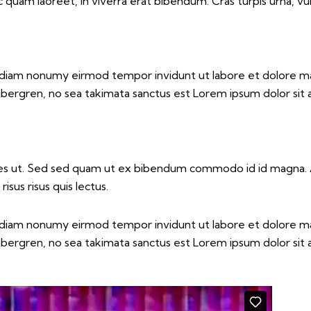
uam laoreet, in viverra erat bibendum. Cras turpis urna, vulp
ed diam nonumy eirmod tempor invidunt ut labore et dolore m
ubergren, no sea takimata sanctus est Lorem ipsum dolor sit
es ut. Sed sed quam ut ex bibendum commodo id id magna. Al
isus risus quis lectus.
ed diam nonumy eirmod tempor invidunt ut labore et dolore m
ubergren, no sea takimata sanctus est Lorem ipsum dolor sit