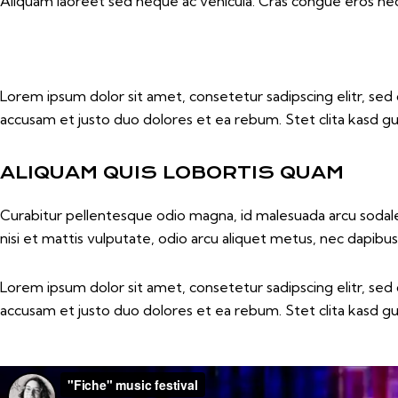
Aliquam laoreet sed neque ac vehicula. Cras congue eros nec q
Lorem ipsum dolor sit amet, consetetur sadipscing elitr, s
accusam et justo duo dolores et ea rebum. Stet clita kasd g
ALIQUAM QUIS LOBORTIS QUAM
Curabitur pellentesque odio magna, id malesuada arcu sodal
nisi et mattis vulputate, odio arcu aliquet metus, nec dapibus r
Lorem ipsum dolor sit amet, consetetur sadipscing elitr, s
accusam et justo duo dolores et ea rebum. Stet clita kasd g