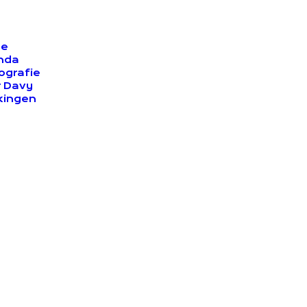
e
nda
ografie
 Davy
kingen